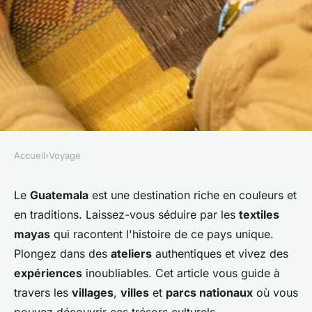
Accueil
›
Voyage
VOYAGE
Où découvrir les traditions
Le
Guatemala
est une destination riche en couleurs et
en traditions. Laissez-vous séduire par les
textiles
textiles des Mayas au
mayas
qui racontent l'histoire de ce pays unique.
Guatemala : ateliers et
Plongez dans des
ateliers
authentiques et vivez des
expériences recommandées ?
expériences
inoubliables. Cet article vous guide à
travers les
villages
,
villes
et
parcs nationaux
où vous
Louane
•
24 juin 2024
•
5 min de lecture