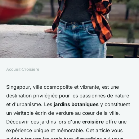
Accueil
›
Croisière
CROISIÈRE
Quelles croisières offrent des
Singapour, ville cosmopolite et vibrante, est une
destination privilégiée pour les passionnés de nature
excursions pour découvrir les
et d'urbanisme. Les
jardins botaniques
y constituent
jardins botaniques de
un véritable écrin de verdure au cœur de la ville.
Singapour?
Découvrir ces jardins lors d'une
croisière
offre une
expérience unique et mémorable. Cet article vous
Louane
•
24 juin 2024
•
5 min de lecture